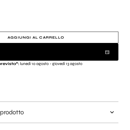
Apri
2
dei
contenuti
multimediali
nella
modalità
AGGIUNGI AL CARRELLO
galleria
revista*:
lunedì 10 agosto - giovedì 13 agosto
 prodotto