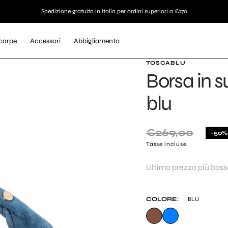
Spedizione gratuita in Italia per ordini superiori a €170
carpe
Accessori
Abbigliamento
TOSCABLU
LEZIONE
Borsa in 
blu
ez
€269,00
-50%
Prezzo
Tasse incluse.
di
Borse Shopping
Ballerine
Cinture
Ultimo prezzo più bass
listino
Scopri
Scopri
Scopri
COLORE
:
BLU