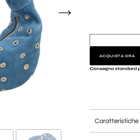
li
ACQUISTA ORA
Consegna standard p
Caratteristiche