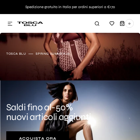
AMENTE AI CONTENUTI
Spedizione gratuita in Italia per ordini superiori a €170
0
0
ARTICOLI
TOSCA BLU
SPRING SUMMER 26
Saldi fino al-50%
nuovi articoli aggiunti
ACQUISTA ORA