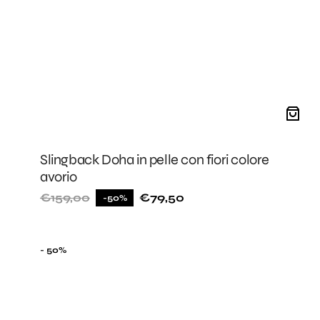
Slingback Doha in pelle con fiori colore
avorio
€159,00
€79,50
-50%
Prezzo
Prezzo
di
di
listino
vendita
Slingback
- 50%
Deauville
in
pelle
con