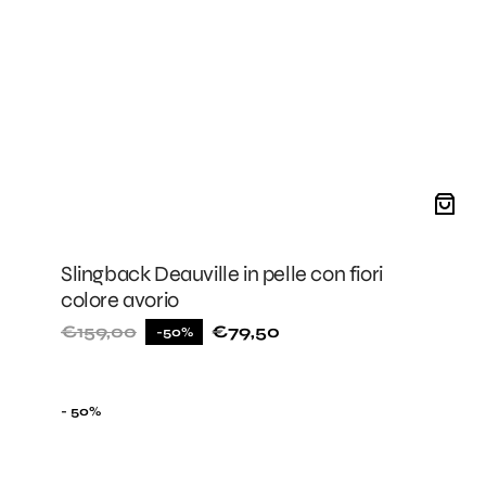
Slingback Deauville in pelle con fiori
colore avorio
€159,00
€79,50
-50%
Prezzo
Prezzo
di
di
listino
vendita
Borsa
- 50%
a
mano
Elodie