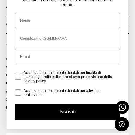
Area Legale
ordine.
Nome
Corporate
Compleanno
Email
© 2026 - MINORONZONI s.r.l. - Via E.Fermi 4, 24036 Ponte S.Pietro (BG)
toscablu@minoronzoni.it
Privacy Policy
Acconsento al trattamento dei dati per finalità di
Cap. Soc. € 7.000.000,00 - C.C.I.A.A.
marketing diretto e dichiaro di aver preso visione della
privacy policy.
Bergamo n.225081 - Tribunale di Bergamo Rag. Soc. 28080 - C.F. e P.IVA
Profiling
Acconsento al trattamento dei dati per attività di
01638680163
profilazione.
Società con Socio Unico soggetta a direzione e coordinamento da: FONDA
PLATE’ SRL, Via Verdi 12 - BERGAMO |
Powered By FiloBlu Spa
Iscriviti
Currency
Italia (EUR € )