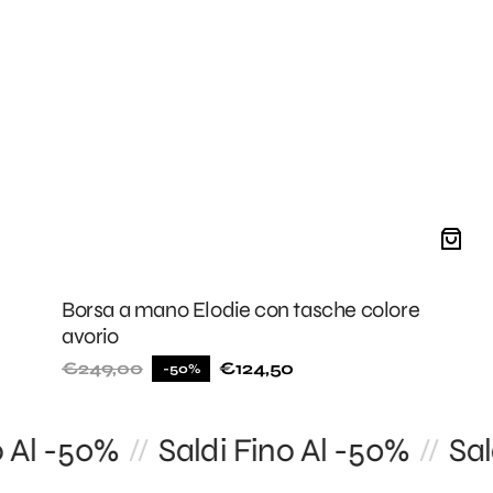
Borsa a mano Elodie con tasche colore
avorio
€249,00
€124,50
-50%
Prezzo
Prezzo
di
di
listino
vendita
Al -50%
Saldi Fino Al -50%
Saldi
//
//