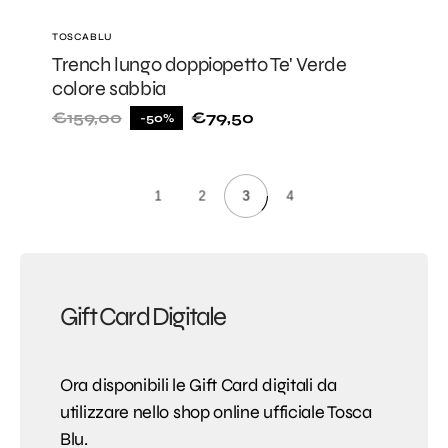
Fornitore:
TOSCABLU
Trench lungo doppiopetto Te' Verde
colore sabbia
€159,00
€79,50
-50%
Prezzo
Prezzo
di
di
listino
vendita
Gift Card Digitale
Ora disponibili le Gift Card digitali da
utilizzare nello shop online ufficiale Tosca
Blu.