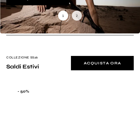
COLLEZIONE SS26
ACQUISTA ORA
Saldi Estivi
Sandalo
- 50%
Tenerife
in
pelle
con
borchie
colore