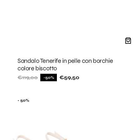
Sandalo Tenerife in pelle con borchie
colore biscotto
€119,00
€59,50
-50%
Prezzo
Prezzo
di
di
listino
vendita
Slingback
- 50%
Doha
in
pelle
con
fiori