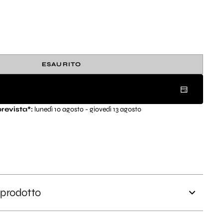
Apri
2
dei
contenuti
multimediali
nella
modalità
ESAURITO
galleria
revista*:
lunedì 10 agosto - giovedì 13 agosto
 prodotto