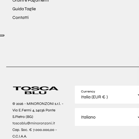
Ordini e Pagamenti
Guida Taglie
Contatti
Currency
Italia (EUR € )
© 2026 - MINORONZONI s.r.l. -
Via E.Fermi 4, 24036 Ponte
Italiano
S.Pietro (BG)
toscablu@minoronzoni.it
Cap. Soc. € 7.000.000,00 -
C.C.I.A.A.