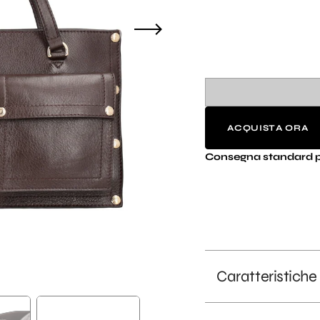
li
ACQUISTA ORA
Consegna standard p
Caratteristiche