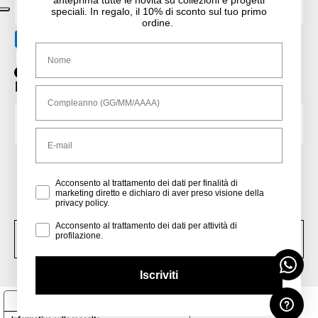
anteprima tutte le novità su collezioni e progetti
Italiano
speciali. In regalo, il 10% di sconto sul tuo primo
ordine.
Nome
Facebook
Instagram
Iscriviti alla nostra newsletter!
Compleanno
Email
Avendo letto l'informativa
Privacy Policy
, redatta ai sensi del
Regolamento EU 2016/679, acconsento espressamente al
trattamento dei miei dati personali da parte di Tosca Blu, per
Privacy Policy
Acconsento al trattamento dei dati per finalità di
iniziative pubblicitarie e promozionali di vendita (newsletter, e-mail
marketing diretto e dichiaro di aver preso visione della
privacy policy.
con inviti e comunicazioni commerciali, ecc.)
Profiling
Acconsento al trattamento dei dati per attività di
profilazione.
ISCRIVITI
Iscriviti
Le tue preferenze relative alla privacy