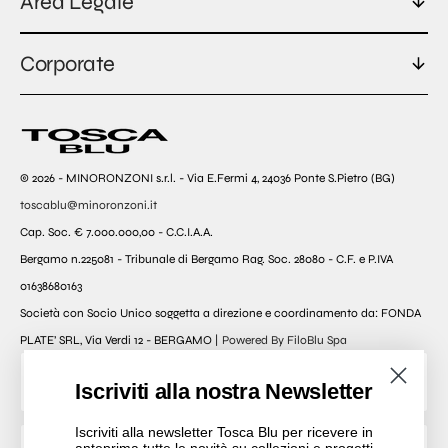
Area Legale
Corporate
© 2026 - MINORONZONI s.r.l. - Via E.Fermi 4, 24036 Ponte S.Pietro (BG)
toscablu@minoronzoni.it
Cap. Soc. € 7.000.000,00 - C.C.I.A.A.
Bergamo n.225081 - Tribunale di Bergamo Rag. Soc. 28080 - C.F. e P.IVA
01638680163
Società con Socio Unico soggetta a direzione e coordinamento da: FONDA
PLATE’ SRL, Via Verdi 12 - BERGAMO |
Powered By FiloBlu Spa
Currency
Iscriviti alla nostra Newsletter
Italia (EUR € )
Iscriviti alla newsletter Tosca Blu per ricevere in