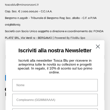
toscablu@minoronzoni.it
Cap. Soc. € 7.000.000,00 - C.C.I.A.A.
Bergamo n.225081 - Tribunale di Bergamo Rag. Soc. 28080 - C.F. e P.IVA
01638680163
Società con Socio Unico soggetta a direzione e coordinamento da: FONDA
PLATE’ SRL, Via Verdi 12 - BERGAMO |
Powered By FiloBlu Spa
Currency
Iscriviti alla nostra Newsletter
Italia (EUR € )
Iscriviti alla newsletter Tosca Blu per ricevere in
anteprima tutte le novità su collezioni e progetti
Italiano
speciali. In regalo, il 10% di sconto sul tuo primo
ordine.
Nome
Facebook
Instagram
Iscriviti alla nostra newsletter!
Compleanno