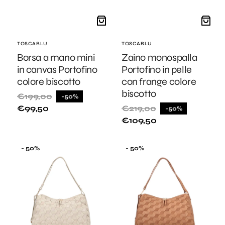
Fornitore:
TOSCABLU
Fornitore:
TOSCABLU
Borsa a mano mini
Zaino monospalla
in canvas Portofino
Portofino in pelle
colore biscotto
con frange colore
biscotto
€199,00
-50%
Prezzo
Prezzo
€99,50
€219,00
-50%
di
di
Prezzo
Prezzo
listino
vendita
€109,50
di
di
listino
vendita
Borsa
Borsa
- 50%
- 50%
a
a
spalla
spalla
in
in
suede
suede
Susan
Susan