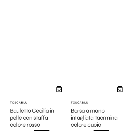
Fornitore:
TOSCABLU
Fornitore:
TOSCABLU
Bauletto Cecilia in
Borsa a mano
pelle con staffa
intagliata Taormina
colore rosso
colore cuoio