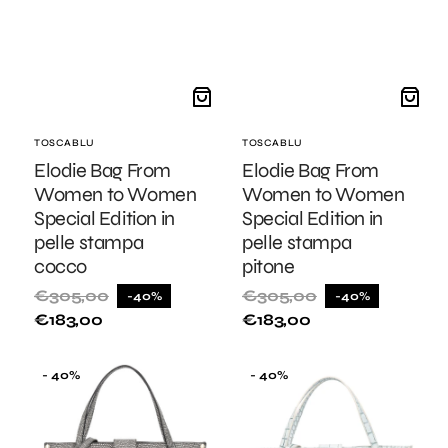
Fornitore:
TOSCABLU
Fornitore:
TOSCABLU
Elodie Bag From
Elodie Bag From
Women to Women
Women to Women
Special Edition in
Special Edition in
pelle stampa
pelle stampa
cocco
pitone
€305,00
€305,00
-40%
-40%
Prezzo
Prezzo
Prezzo
Prezzo
€183,00
€183,00
di
di
di
di
listino
vendita
listino
vendita
Elodie
Elodie
- 40%
- 40%
Bag
Bag
From
From
Women
Women