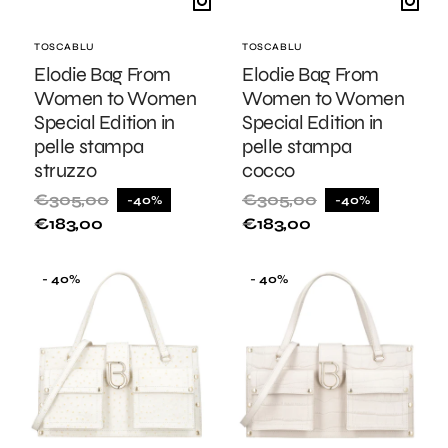
Fornitore:
TOSCABLU
Fornitore:
TOSCABLU
Elodie Bag From
Elodie Bag From
Women to Women
Women to Women
Special Edition in
Special Edition in
pelle stampa
pelle stampa
struzzo
cocco
€305,00
€305,00
-40%
-40%
Prezzo
Prezzo
Prezzo
Prezzo
€183,00
€183,00
di
di
di
di
listino
vendita
listino
vendita
Elodie
Elodie
- 40%
- 40%
Bag
Bag
From
From
Women
Women
to
to
Women
Women
Special
Special