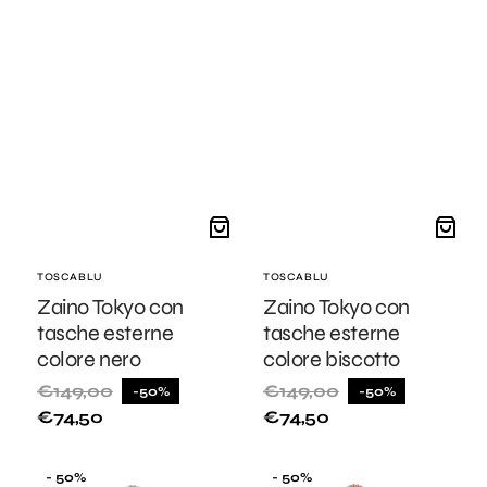
Fornitore:
TOSCABLU
Fornitore:
TOSCABLU
Zaino Tokyo con
Zaino Tokyo con
tasche esterne
tasche esterne
colore nero
colore biscotto
€149,00
€149,00
-50%
-50%
Prezzo
Prezzo
Prezzo
Prezzo
€74,50
€74,50
di
di
di
di
listino
vendita
listino
vendita
Secchiello
Secchiello
- 50%
- 50%