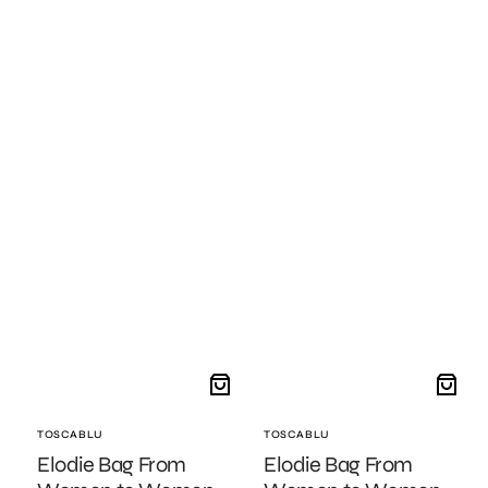
pelle
pelle
stampa
stampa
pitone
cocco
Fornitore:
TOSCABLU
Fornitore:
TOSCABLU
Elodie Bag From
Elodie Bag From