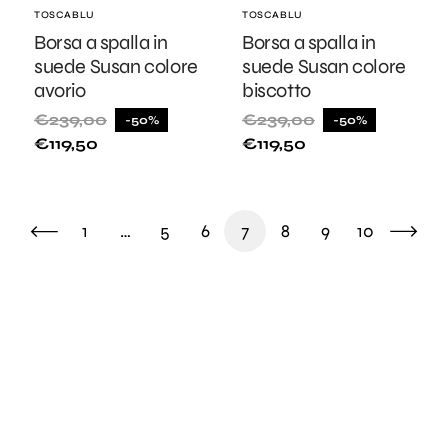
Fornitore:
TOSCABLU
Fornitore:
TOSCABLU
Borsa a spalla in
Borsa a spalla in
suede Susan colore
suede Susan colore
avorio
biscotto
€239,00
€239,00
-50%
-50%
Prezzo
Prezzo
Prezzo
Prezzo
€119,50
€119,50
di
di
di
di
listino
vendita
listino
vendita
1
…
5
6
7
8
9
10