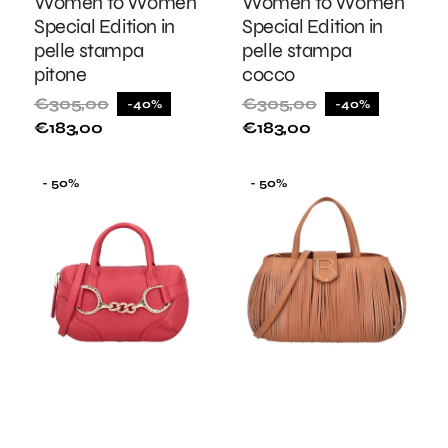
Women to Women
Women to Women
Special Edition in
Special Edition in
pelle stampa
pelle stampa
pitone
cocco
€305,00
€305,00
-40%
-40%
Prezzo
Prezzo
Prezzo
Prezzo
€183,00
€183,00
di
di
di
di
listino
vendita
listino
vendita
Bauletto
Borsa
- 50%
- 50%
Cecilia
a
in
mano
pelle
intagliata
con
Taormina
staffa
colore
colore
cuoio
rosso