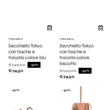
Fornitore:
TOSCABLU
Fornitore:
TOSCABLU
Secchiello Tokyo
Secchiello Tokyo
con tasche e
con tasche e
tracolla colore blu
tracolla colore
biscotto
€149,00
-50%
Prezzo
Prezzo
€74,50
€149,00
-50%
di
di
Prezzo
Prezzo
listino
vendita
€74,50
di
di
listino
vendita
Borsa
Zaino
- 50%
- 50%
a
monospalla
mano
Portofino
mini
in