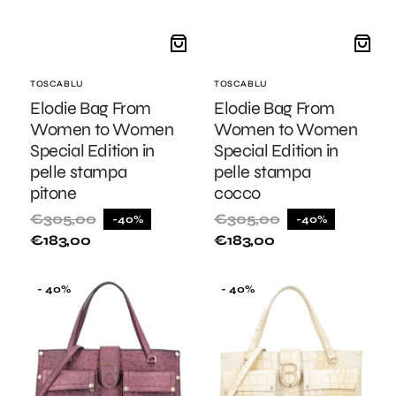
Fornitore:
TOSCABLU
Fornitore:
TOSCABLU
Elodie Bag From
Elodie Bag From
Women to Women
Women to Women
Special Edition in
Special Edition in
pelle stampa
pelle stampa
pitone
cocco
€305,00
€305,00
-40%
-40%
Prezzo
Prezzo
Prezzo
Prezzo
€183,00
€183,00
di
di
di
di
listino
vendita
listino
vendita
Elodie
Elodie
- 40%
- 40%
Bag
Bag
From
From
Women
Women
to
to