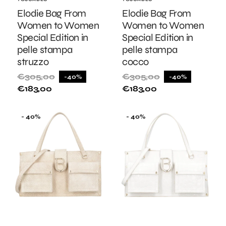
Fornitore:
Fornitore:
Elodie Bag From
Elodie Bag From
Women to Women
Women to Women
Special Edition in
Special Edition in
pelle stampa
pelle stampa
struzzo
cocco
€305,00
€305,00
-40%
-40%
Prezzo
Prezzo
Prezzo
Prezzo
€183,00
€183,00
di
di
di
di
listino
vendita
listino
vendita
Elodie
Elodie
- 40%
- 40%
Bag
Bag
From
From
Women
Women
to
to
Women
Women
Special
Special
Edition
Edition
in
in